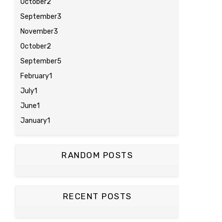
October
2
September
3
November
3
October
2
September
5
February
1
July
1
June
1
January
1
RANDOM POSTS
RECENT POSTS