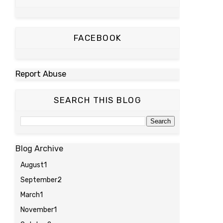
FACEBOOK
Report Abuse
SEARCH THIS BLOG
Blog Archive
August
1
September
2
March
1
November
1