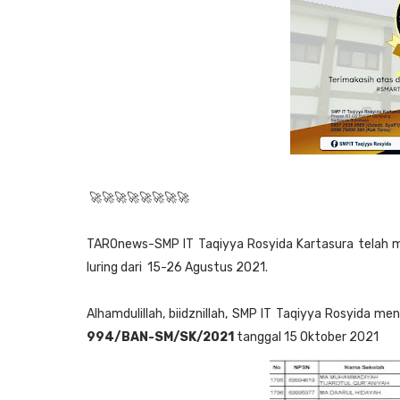
🚀🚀🚀🚀🚀🚀🚀🚀
TAROnews-SMP IT Taqiyya Rosyida Kartasura telah m
luring dari 15-26 Agustus 2021.
Alhamdulillah, biidznillah, SMP IT Taqiyya Rosyida m
994/BAN-SM/SK/2021
tanggal 15 Oktober 2021